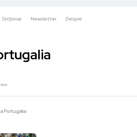
Dicționar
Newsletter
Despre
ortugalia
itire
a Portugalia