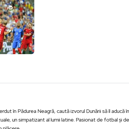
erdut în Pădurea Neagră, caută izvorul Dunării să îl aducă îna
tuale, un simpatizant al lumii latine. Pasionat de fotbal și 
n plăcere.