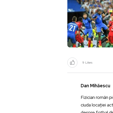
9
Likes
Dan Mihăescu
Fizician român pi
ciuda locației ac
despre fotbal di