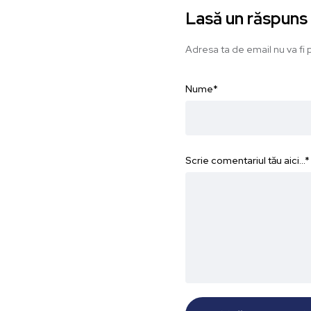
Lasă un răspuns
Adresa ta de email nu va fi p
Nume
*
Scrie comentariul tău aici...
*