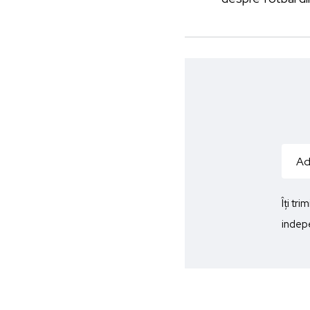
Îți tr
indepe