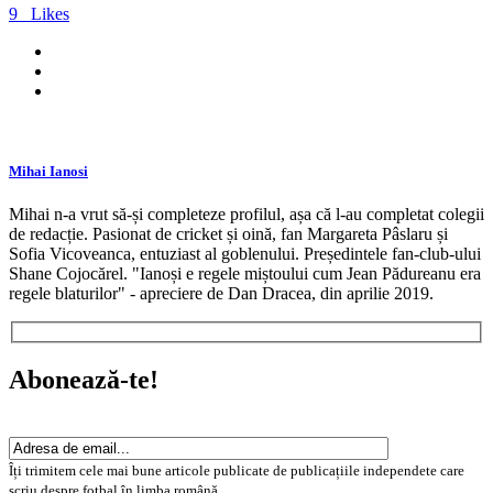
9
Likes
Mihai Ianosi
Mihai n-a vrut să-și completeze profilul, așa că l-au completat colegii
de redacție. Pasionat de cricket și oină, fan Margareta Pâslaru și
Sofia Vicoveanca, entuziast al goblenului. Președintele fan-club-ului
Shane Cojocărel. "Ianoși e regele miștoului cum Jean Pădureanu era
regele blaturilor" - apreciere de Dan Dracea, din aprilie 2019.
Abonează-te!
Îți trimitem cele mai bune articole publicate de publicațiile independete care
scriu despre fotbal în limba română.