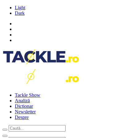
Light
Dark
Tackle Show
Analiză
Dicționar
Newsletter
Despre