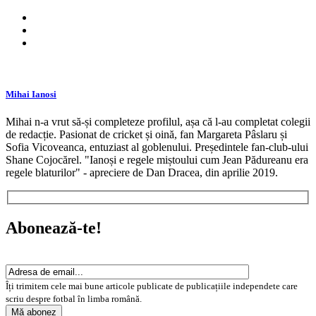
Mihai Ianosi
Mihai n-a vrut să-și completeze profilul, așa că l-au completat colegii
de redacție. Pasionat de cricket și oină, fan Margareta Pâslaru și
Sofia Vicoveanca, entuziast al goblenului. Președintele fan-club-ului
Shane Cojocărel. "Ianoși e regele miștoului cum Jean Pădureanu era
regele blaturilor" - apreciere de Dan Dracea, din aprilie 2019.
Abonează-te!
Îți trimitem cele mai bune articole publicate de publicațiile independete care
scriu despre fotbal în limba română.