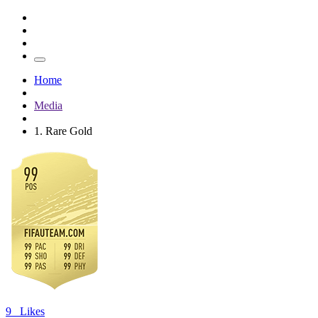
Home
Media
1. Rare Gold
9
Likes