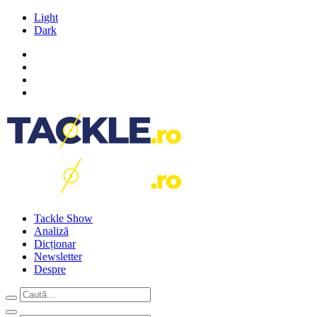
Light
Dark
Tackle Show
Analiză
Dicționar
Newsletter
Despre