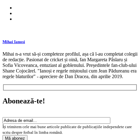
Mihai Ianosi
Mihai n-a vrut să-și completeze profilul, așa că l-au completat colegii
de redacție. Pasionat de cricket și oină, fan Margareta Pâslaru și
Sofia Vicoveanca, entuziast al goblenului. Președintele fan-club-ului
Shane Cojocărel. "Ianoși e regele miștoului cum Jean Pădureanu era
regele blaturilor" - apreciere de Dan Dracea, din aprilie 2019.
Abonează-te!
Îți trimitem cele mai bune articole publicate de publicațiile independete care
scriu despre fotbal în limba română.