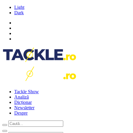
Light
Dark
Tackle Show
Analiză
Dicționar
Newsletter
Despre