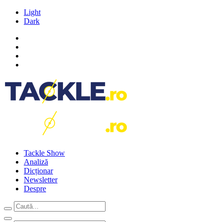
Light
Dark
Tackle Show
Analiză
Dicționar
Newsletter
Despre