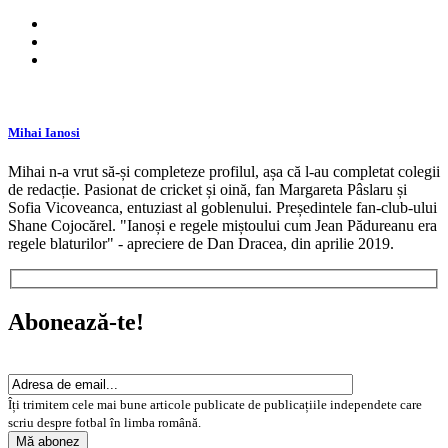
Mihai Ianosi
Mihai n-a vrut să-și completeze profilul, așa că l-au completat colegii
de redacție. Pasionat de cricket și oină, fan Margareta Pâslaru și
Sofia Vicoveanca, entuziast al goblenului. Președintele fan-club-ului
Shane Cojocărel. "Ianoși e regele miștoului cum Jean Pădureanu era
regele blaturilor" - apreciere de Dan Dracea, din aprilie 2019.
Abonează-te!
Îți trimitem cele mai bune articole publicate de publicațiile independete care
scriu despre fotbal în limba română.