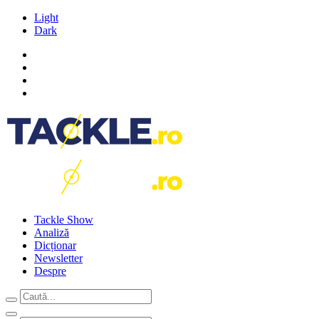
Light
Dark
Tackle Show
Analiză
Dicționar
Newsletter
Despre