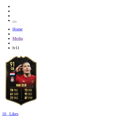
Home
Media
lv11
10
Likes