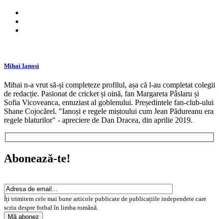
Mihai Ianosi
Mihai n-a vrut să-și completeze profilul, așa că l-au completat colegii
de redacție. Pasionat de cricket și oină, fan Margareta Pâslaru și
Sofia Vicoveanca, entuziast al goblenului. Președintele fan-club-ului
Shane Cojocărel. "Ianoși e regele miștoului cum Jean Pădureanu era
regele blaturilor" - apreciere de Dan Dracea, din aprilie 2019.
Abonează-te!
Îți trimitem cele mai bune articole publicate de publicațiile independete care
scriu despre fotbal în limba română.