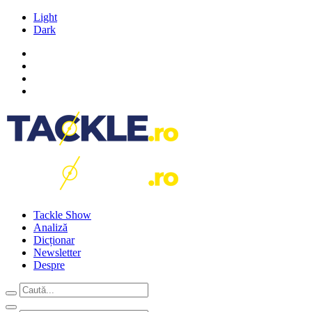
Light
Dark
Tackle Show
Analiză
Dicționar
Newsletter
Despre