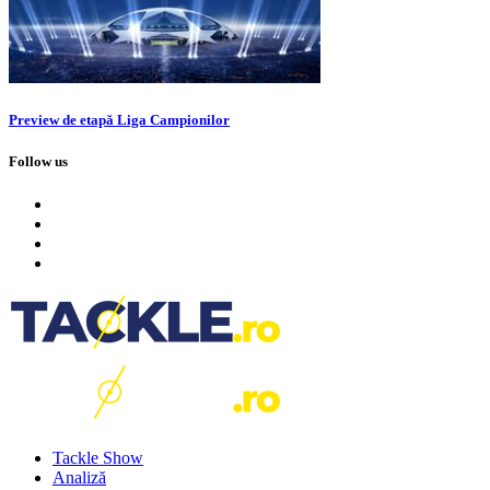
Preview de etapă Liga Campionilor
Follow us
Tackle Show
Analiză