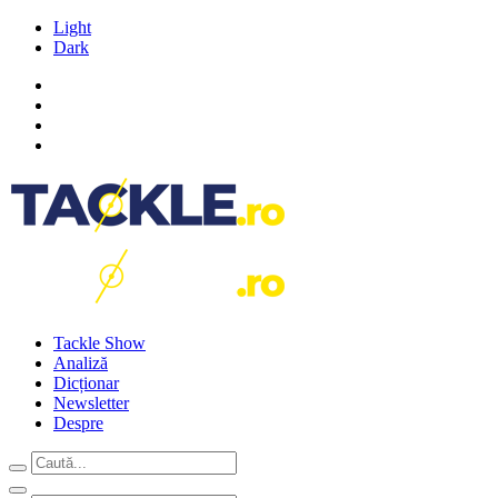
Light
Dark
Tackle Show
Analiză
Dicționar
Newsletter
Despre