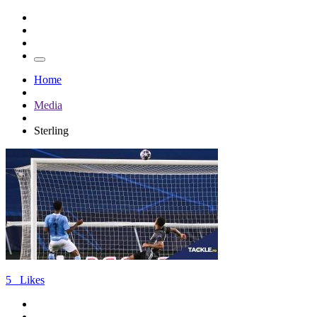
Home
Media
Sterling
5
Likes