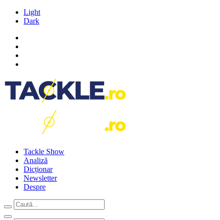
Light
Dark
Tackle Show
Analiză
Dicționar
Newsletter
Despre