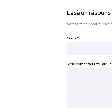
Lasă un răspuns
Adresa ta de email nu va fi p
Nume
*
Scrie comentariul tău aici...
*