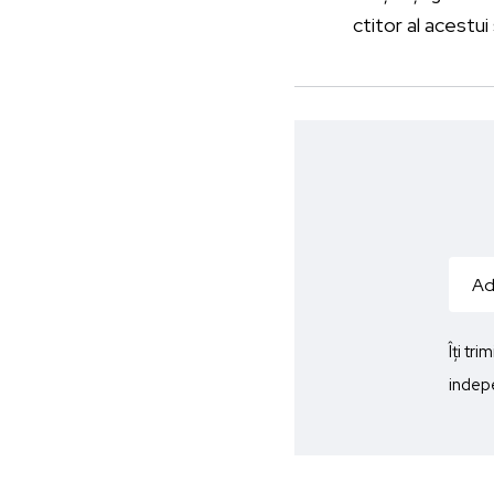
ctitor al acestui 
Îți tr
indepe