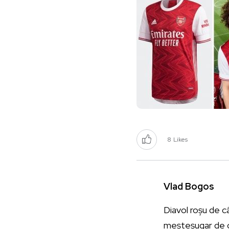
8
Likes
Vlad Bogos
Diavol roșu de c
meșteșugar de cu