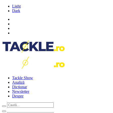
Light
Dark
Tackle Show
Analiză
Dicționar
Newsletter
Despre