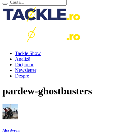
Tackle Show
Analiză
Dicționar
Newsletter
Despre
pardew-ghostbusters
Alex Avram