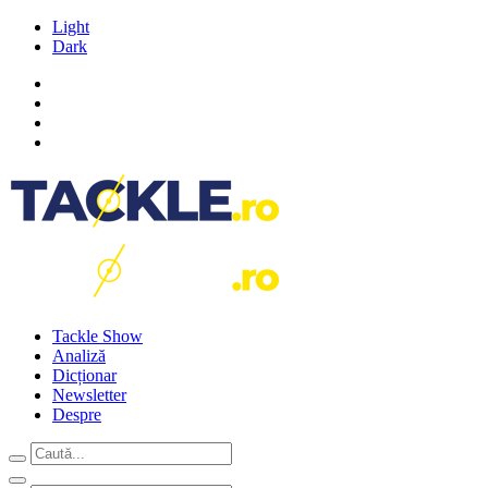
Light
Dark
Tackle Show
Analiză
Dicționar
Newsletter
Despre