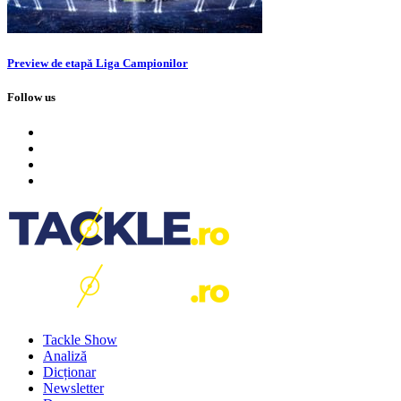
Preview de etapă Liga Campionilor
Follow us
Tackle Show
Analiză
Dicționar
Newsletter