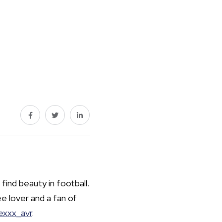
 find beauty in football.
e lover and a fan of
exxx_avr
.