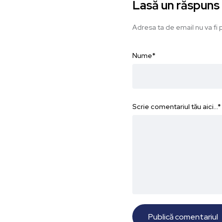
Lasă un răspuns
Adresa ta de email nu va fi p
Nume
*
Scrie comentariul tău aici...
*