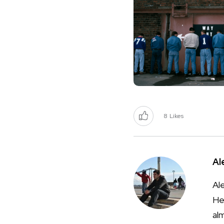
8
Likes
Al
Ale
He
al