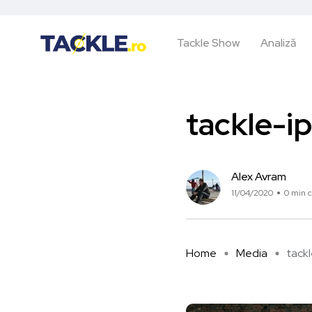
Tackle Show
Analiză
tackle-ip
Alex Avram
11/04/2020
0 min c
Home
Media
tackl