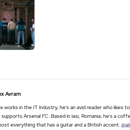
ex Avram
x works in the IT Industry, he's an avid reader who likes to
 supports Arsenal FC. Based in Iasi, Romania, he's a coffe
most everything that has a guitar and a British accent.
@al