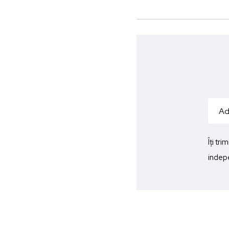
Îți tr
indepe