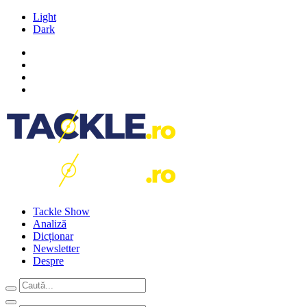
Light
Dark
Tackle Show
Analiză
Dicționar
Newsletter
Despre