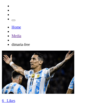
Home
Media
dimaria-free
6
Likes