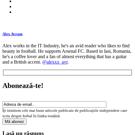
Alex Avram
Alex works in the IT Industry, he's an avid reader who likes to find
beauty in football. He supports Arsenal FC. Based in Iasi, Romania,
he's a coffee lover and a fan of almost everything that has a guitar
and a British accent.
@alexxx_avr
.
Abonează-te!
Îți trimitem cele mai bune articole publicate de publicațiile independete care
scriu despre fotbal în limba română.
Lasă un răspuns