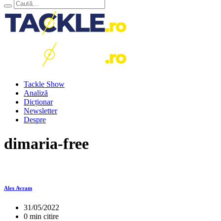
Tackle Show
Analiză
Dicționar
Newsletter
Despre
dimaria-free
Alex Avram
31/05/2022
0 min citire