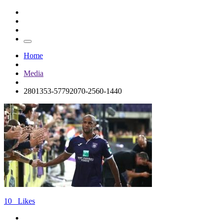
Home
Media
2801353-57792070-2560-1440
10
Likes