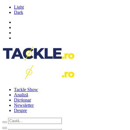
Light
Dark
Tackle Show
Analiză
Dicționar
Newsletter
Despre