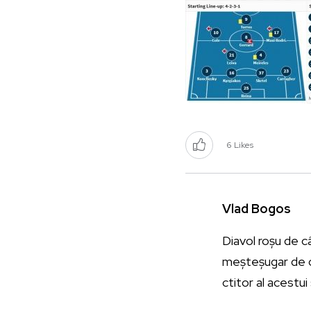
6
Likes
Vlad Bogos
Diavol roșu de c
meșteșugar de cu
ctitor al acestui 