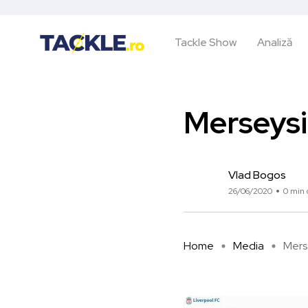
Tackle Show
Analiză
Merseys
Vlad Bogos
26/06/2020
0 min 
Home
Media
Mers