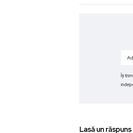
Îți tr
indepe
Lasă un răspuns