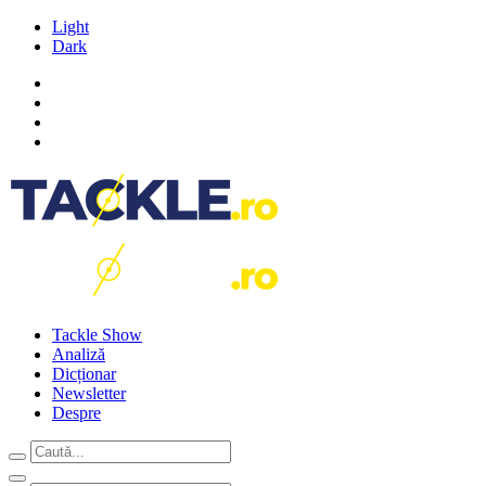
Light
Dark
Tackle Show
Analiză
Dicționar
Newsletter
Despre