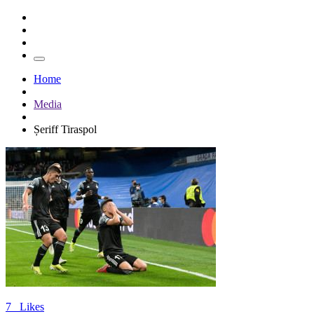
Home
Media
Șeriff Tiraspol
7
Likes