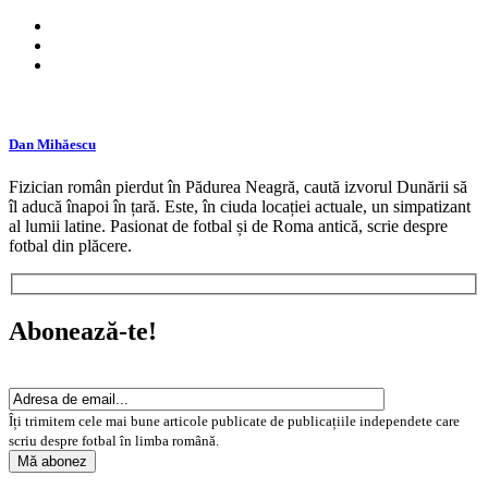
Dan Mihăescu
Fizician român pierdut în Pădurea Neagră, caută izvorul Dunării să
îl aducă înapoi în țară. Este, în ciuda locației actuale, un simpatizant
al lumii latine. Pasionat de fotbal și de Roma antică, scrie despre
fotbal din plăcere.
Abonează-te!
Îți trimitem cele mai bune articole publicate de publicațiile independete care
scriu despre fotbal în limba română.