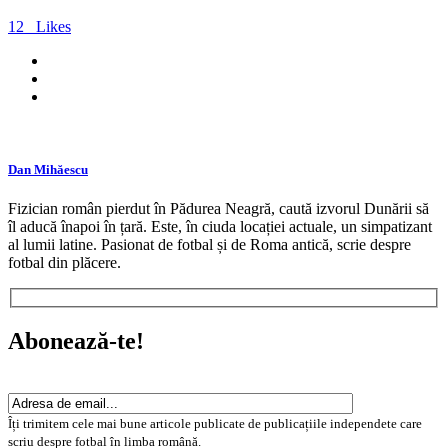
12
Likes
Dan Mihăescu
Fizician român pierdut în Pădurea Neagră, caută izvorul Dunării să
îl aducă înapoi în țară. Este, în ciuda locației actuale, un simpatizant
al lumii latine. Pasionat de fotbal și de Roma antică, scrie despre
fotbal din plăcere.
Abonează-te!
Îți trimitem cele mai bune articole publicate de publicațiile independete care
scriu despre fotbal în limba română.