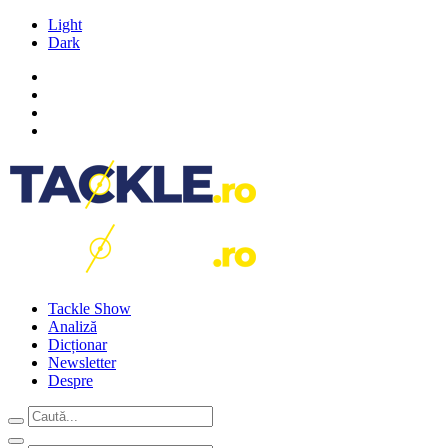
Light
Dark
Tackle Show
Analiză
Dicționar
Newsletter
Despre