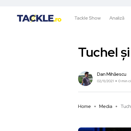
Tackle Show
Analiză
Tuchel ș
Dan Mihăescu
02/11/2021
0 min ci
Home
Media
Tuche