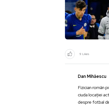
9
Likes
Dan Mihăescu
Fizician român pi
ciuda locației ac
despre fotbal di