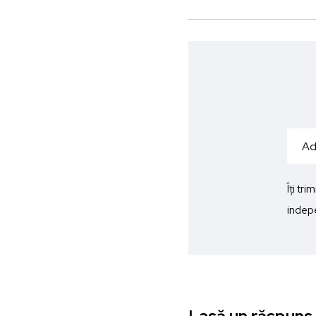
Îți tr
indepe