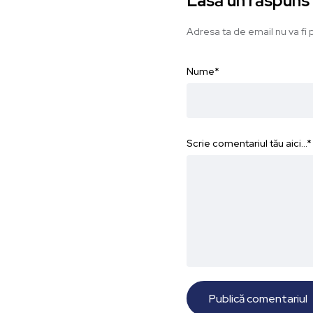
Lasă un răspuns
Adresa ta de email nu va fi p
Nume
*
Scrie comentariul tău aici...
*