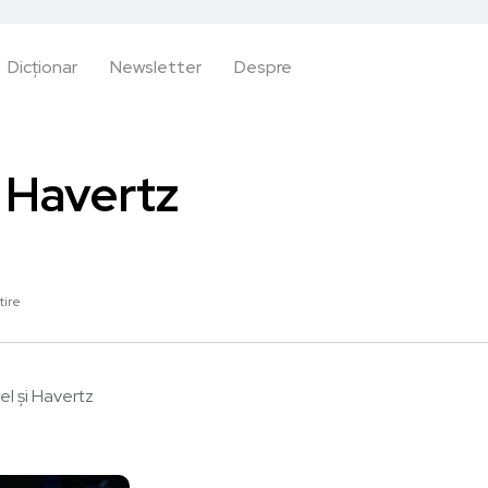
Dicționar
Newsletter
Despre
i Havertz
tire
l și Havertz