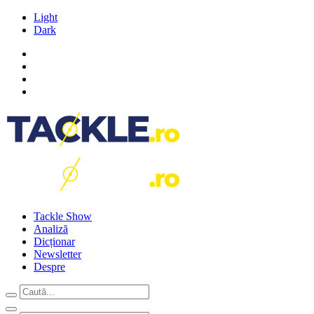
Light
Dark
Tackle Show
Analiză
Dicționar
Newsletter
Despre