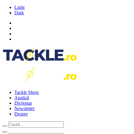
Light
Dark
Tackle Show
Analiză
Dicționar
Newsletter
Despre