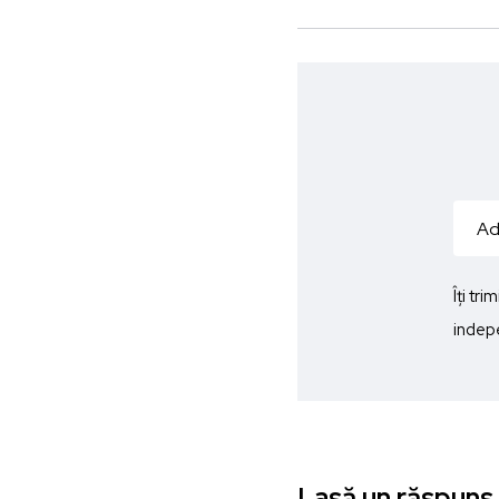
Îți tr
indepe
Lasă un răspuns