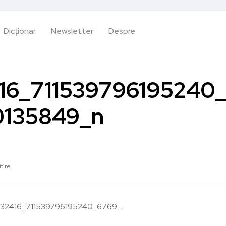
Dicționar
Newsletter
Despre
16_711539796195240
135849_n
itire
32416_711539796195240_6769 ...