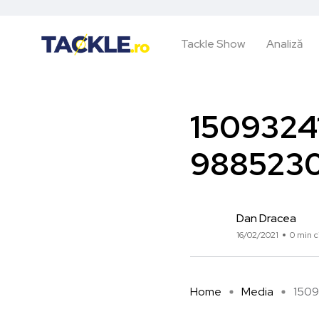
Tackle Show
Analiză
1509324
9885230
Dan Dracea
16/02/2021
0 min c
Home
Media
1509