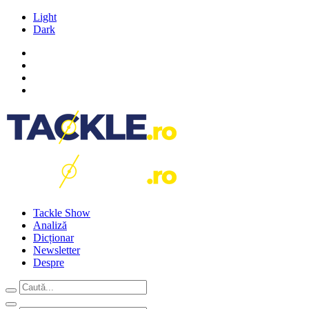
Light
Dark
Tackle Show
Analiză
Dicționar
Newsletter
Despre