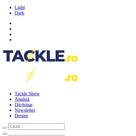
Light
Dark
Tackle Show
Analiză
Dicționar
Newsletter
Despre