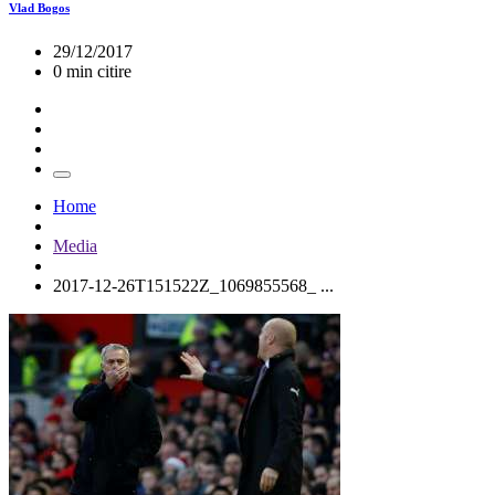
Vlad Bogos
29/12/2017
0 min citire
Home
Media
2017-12-26T151522Z_1069855568_ ...