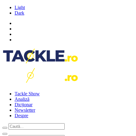
Light
Dark
Tackle Show
Analiză
Dicționar
Newsletter
Despre