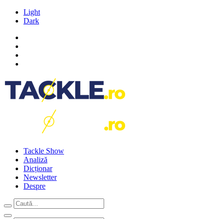
Light
Dark
Tackle Show
Analiză
Dicționar
Newsletter
Despre