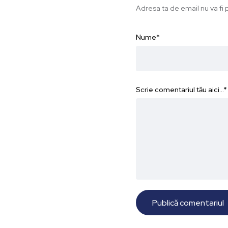
Adresa ta de email nu va fi p
Nume
*
Scrie comentariul tău aici...
*