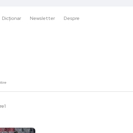
Dicționar
Newsletter
Despre
itire
re1