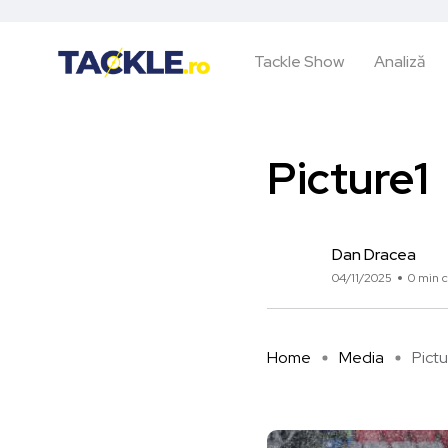
Tackle Show
Analiză
Picture1
Dan Dracea
04/11/2025
0 min c
Home
Media
Pictu