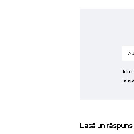
Îți tr
indepe
Lasă un răspuns