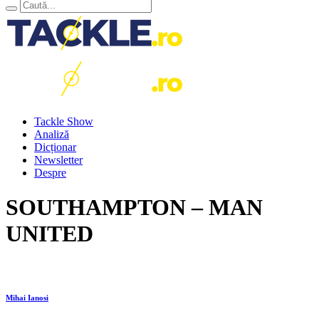
Tackle Show
Analiză
Dicționar
Newsletter
Despre
SOUTHAMPTON – MAN
UNITED
Mihai Ianosi