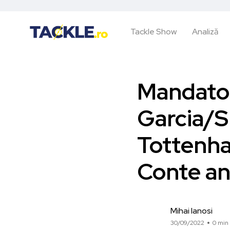
Tackle Show
Analiză
Mandator
Garcia/S
Tottenh
Conte an
Mihai Ianosi
30/09/2022
0 min 