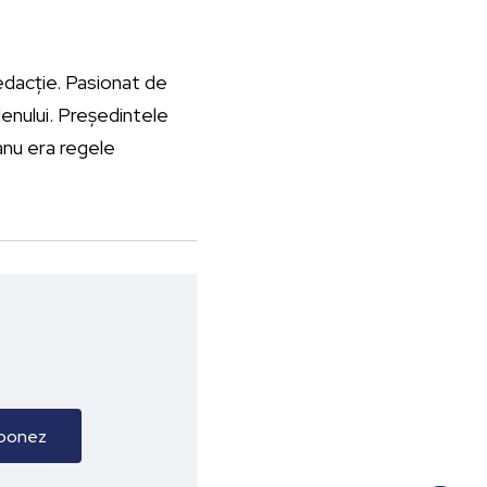
redacție. Pasionat de
lenului. Președintele
anu era regele