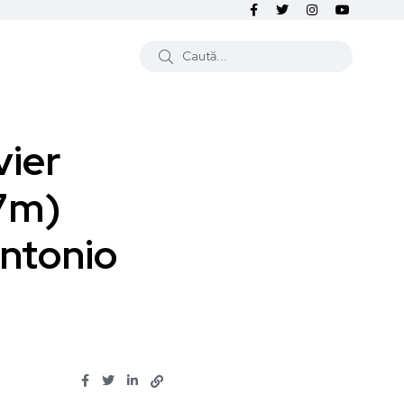
vier
07m)
ntonio