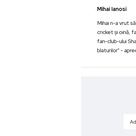
Mihai Ianosi
Mihai n-a vrut s
cricket și oină,
fan-club-ului Sh
blaturilor" - apr