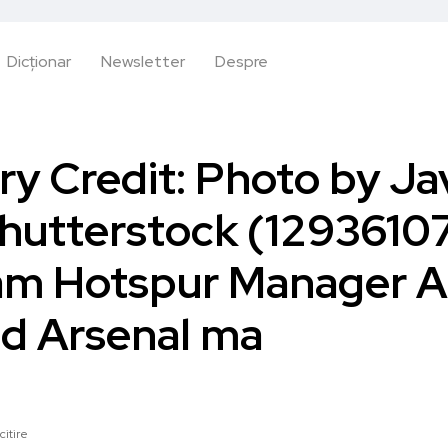
Dicționar
Newsletter
Despre
y Credit: Photo by Ja
hutterstock (129361
am Hotspur Manager A
d Arsenal ma
citire