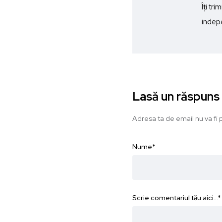
Îți tr
indepe
Lasă un răspuns
Adresa ta de email nu va fi p
Nume
*
Scrie comentariul tău aici...
*