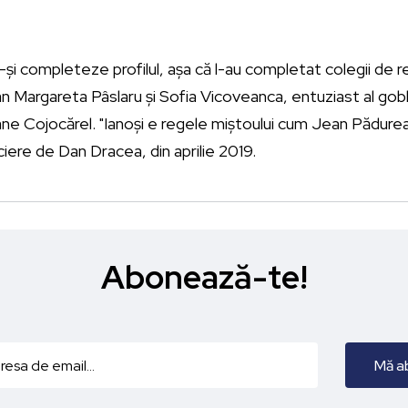
ă-și completeze profilul, așa că l-au completat colegii de 
 fan Margareta Pâslaru și Sofia Vicoveanca, entuziast al gob
ane Cojocărel. "Ianoși e regele miștoului cum Jean Pădure
eciere de Dan Dracea, din aprilie 2019.
Abonează-te!