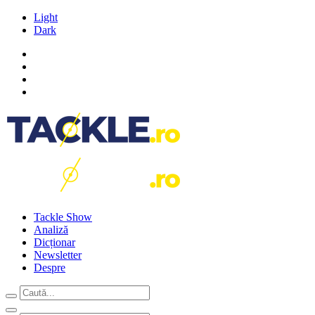
Light
Dark
Tackle Show
Analiză
Dicționar
Newsletter
Despre