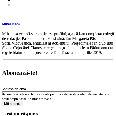
Mihai Ianosi
Mihai n-a vrut să-și completeze profilul, așa că l-au completat colegii
de redacție. Pasionat de cricket și oină, fan Margareta Pâslaru și
Sofia Vicoveanca, entuziast al goblenului. Președintele fan-club-ului
Shane Cojocărel. "Ianoși e regele miștoului cum Jean Pădureanu era
regele blaturilor" - apreciere de Dan Dracea, din aprilie 2019.
Abonează-te!
Îți trimitem cele mai bune articole publicate de publicațiile independete care
scriu despre fotbal în limba română.
Lasă un răspuns