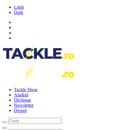
Light
Dark
Tackle Show
Analiză
Dicționar
Newsletter
Despre