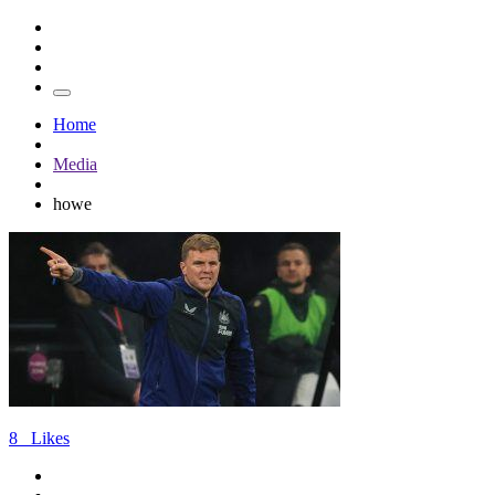
Home
Media
howe
8
Likes