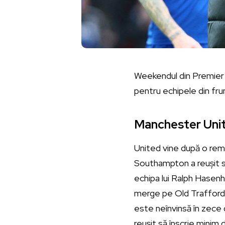
Weekendul din Premier 
pentru echipele din fru
Manchester Unit
United vine după o remi
Southampton a reușit să 
echipa lui Ralph Hasenh
merge pe Old Trafford p
este neînvinsă în zece d
reușit să înscrie minim 