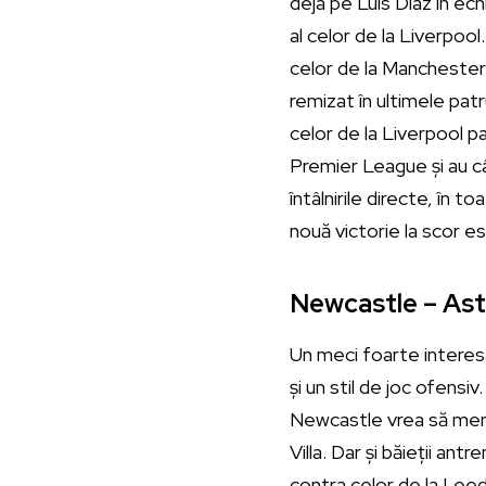
deja pe Luis Diaz în ech
al celor de la Liverpool
celor de la Manchester 
remizat în ultimele patr
celor de la Liverpool pa
Premier League și au câș
întâlnirile directe, în t
nouă victorie la scor e
Newcastle – Asto
Un meci foarte interesa
și un stil de joc ofensi
Newcastle vrea să menți
Villa. Dar și băieții an
contra celor de la Leed