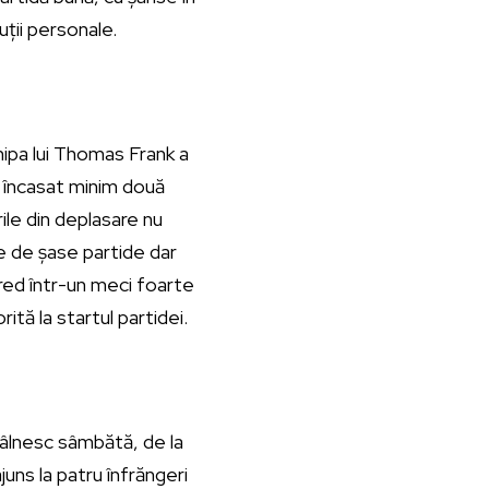
ții personale.
hipa lui Thomas Frank a
i încasat minim două
ile din deplasare nu
ge de șase partide dar
red într-un meci foarte
tă la startul partidei.
tâlnesc sâmbătă, de la
uns la patru înfrăngeri