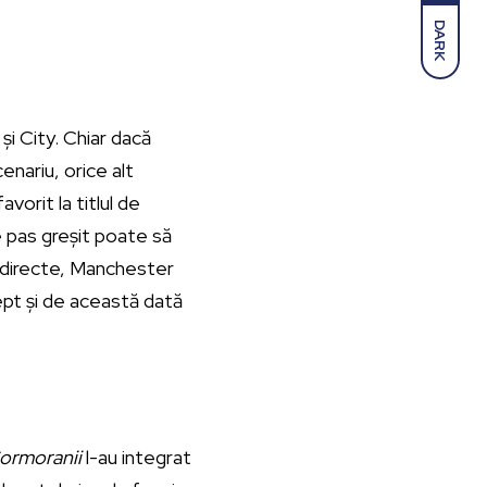
DARK
și City. Chiar dacă
enariu, orice alt
vorit la titlul de
ce pas greșit poate să
e directe, Manchester
tept și de această dată
ormoranii
l-au integrat