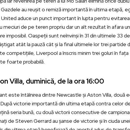
ipă iar revenirea pe teren a lui Mo Salah elimină orice dubiu
. Gazdele au reușit o remiză importantă în ultima etapă, ega
United aduce un punct important în lupta pentru evitarea 
u meciuri de pe teren propriu dar un alt rezultat în afara un
re imposibil. Oaspeții sunt neînvinși în 31 din ultimele 33 de
tigat atât la pauză cât și la final ultimele lor trei partide
oate competițiile, Liverpool a înscris minim trei goluri în fața
ste foarte probabilă.
n Villa, duminică, de la ora 16:00
nt este întâlnirea dintre Newcastle și Aston Villa, două 
v. După victorie importantă din ultima etapă contra celor d
nă seria bună, cu două victorii consecutive de campionat, 
trenați de Steven Gerrard au șanse de victorie și în ciuda 
s din ultima etapă beneficiază de aportul adus de transfe