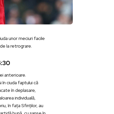
uda unor meciuri facile
de la retrograre.
4:30
ei anterioare.
 în ciuda faptului că
ucate în deplasare,
oarea individuală,
u, în fața Sfinților, au
partidă bună, cu șanse în