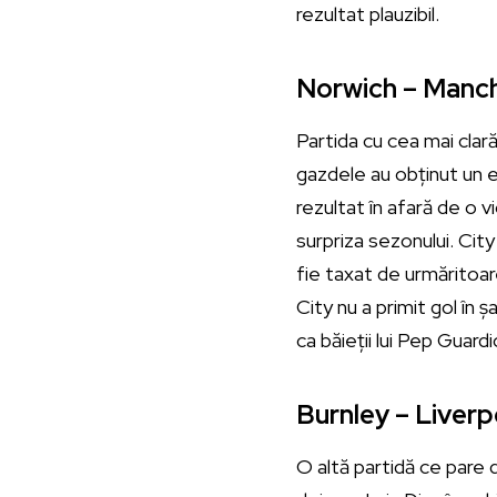
rezultat plauzibil.
Norwich – Manche
Partida cu cea mai clară
gazdele au obținut un eg
rezultat în afară de o v
surpriza sezonului. City
fie taxat de urmăritoar
City nu a primit gol în 
ca băieții lui Pep Guard
Burnley – Liverp
O altă partidă ce pare d