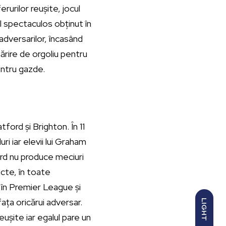
rurilor reușite, jocul
l spectaculos obținut în
 adversarilor, încasând
sărire de orgoliu pentru
entru gazde.
ford și Brighton. În 11
ri iar elevii lui Graham
ord nu produce meciuri
ecte, în toate
e în Premier League și
ața oricărui adversar.
LIGHT
ușite iar egalul pare un