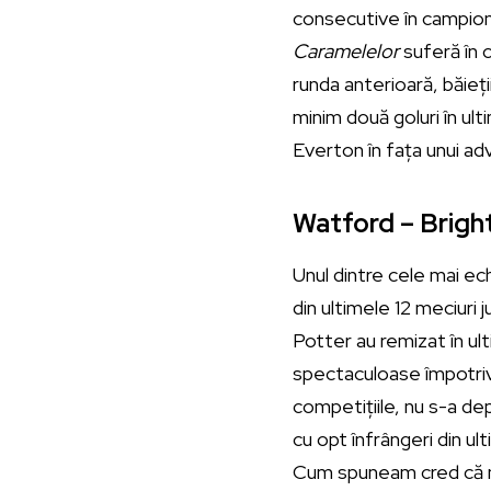
consecutive în campionat
Caramelelor
suferă în c
runda anterioară, băieți
minim două goluri în ult
Everton în fața unui ad
Watford – Bright
Unul dintre cele mai ech
din ultimele 12 meciuri 
Potter au remizat în ul
spectaculoase împotriva 
competițiile, nu s-a dep
cu opt înfrângeri din u
Cum spuneam cred că ne 