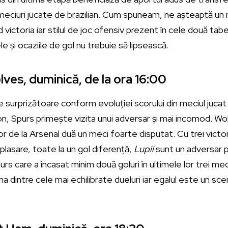
 meciuri jucate de brazilian. Cum spuneam, ne așteaptă un
victoria iar stilul de joc ofensiv prezent în cele două ta
ele și ocaziile de gol nu trebuie să lipsească.
es, duminică, de la ora 16:00
e surprizătoare conform evoluției scorului din meciul jucat
, Spurs primește vizita unui adversar și mai incomod. Wolv
r de la Arsenal duă un meci foarte disputat. Cu trei victori
eplasare, toate la un gol diferență,
Lupii
sunt un adversar p
urs care a încasat minim două goluri în ultimele lor trei mec
dintre cele mai echilibrate dueluri iar egalul este un scen