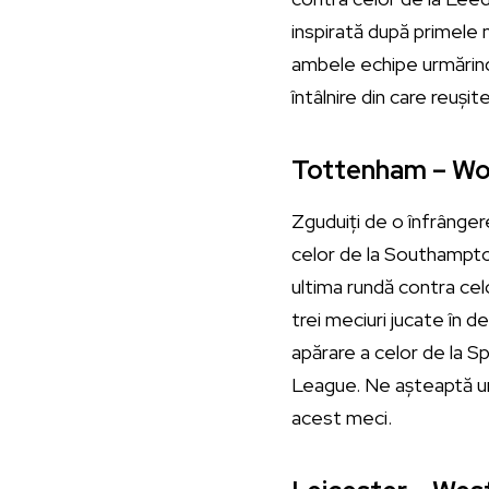
inspirată după primele
ambele echipe urmărind 
întâlnire din care reușit
Tottenham – Wolv
Zguduiți de o înfrânger
celor de la Southampton
ultima rundă contra celo
trei meciuri jucate în d
apărare a celor de la Sp
League. Ne așteaptă una 
acest meci.