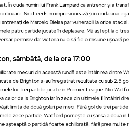
. În ciuda numirii lui Frank Lampard ca antrenor și a transfe
ontinuare. Nici Leeds nu impresionează și în ciuda unui ega
i antrenați de Marcelo Bielsa par vulnerabili la orice atac al
imele patru partide jucate în deplasare. Mă aștept la o tre
versar permisiv dar victoria nu o să fie o misiune ușoară p
on, sâmbătă, de la ora 17:00
ilibrate meciuri din această rundă este întâlnirea dintre Wat
jucate de Brighton s-au înregistrat rezultate cu sub 2,5 golu
timele lor trei partide jucate în Premier League. Nici Watf
celor de la Brighton iar în zece din ultimele 11 întâlniri dir
ășit limita de două goluri pe meci. Fără gol de trei partid
ltimele zece partide, Watford pornește cu șansa a doua în f
așteaptă o partidă foarte echilibrată, fără prea multe re