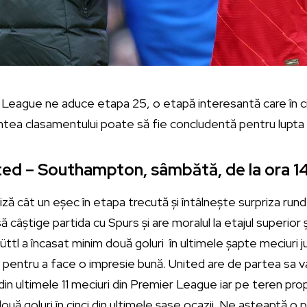
League ne aduce etapa 25, o etapă interesantă care în ci
ntea clasamentului poate să fie concludentă pentru lupta 
ed – Southampton, sâmbătă, de la ora 1
ză cât un eșec în etapa trecută și întâlnește surpriza rund
câștige partida cu Spurs și are moralul la etajul superior și
üttl a încasat minim două goluri în ultimele șapte meciuri j
entru a face o impresie bună. United are de partea sa val
in ultimele 11 meciuri din Premier League iar pe teren propri
două goluri în cinci din ultimele șase ocazii. Ne așteaptă o 