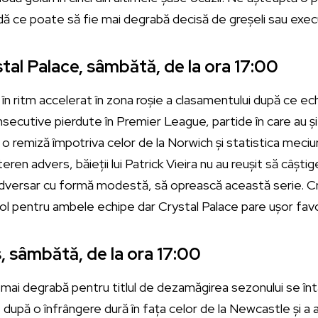
ă ce poate să fie mai degrabă decisă de greșeli sau execu
tal Palace, sâmbătă, de la ora 17:00
în ritm accelerat în zona roșie a clasamentului după ce ec
consecutive pierdute în Premier League, partide în care au ș
 o remiză împotriva celor de la Norwich și statistica meciur
eren advers, băieții lui Patrick Vieira nu au reușit să câști
i adversar cu formă modestă, să oprească această serie. C
gol pentru ambele echipe dar Crystal Palace pare ușor favori
, sâmbătă, de la ora 17:00
mai degrabă pentru titlul de dezamăgirea sezonului se în
după o înfrângere dură în fața celor de la Newcastle și a aj