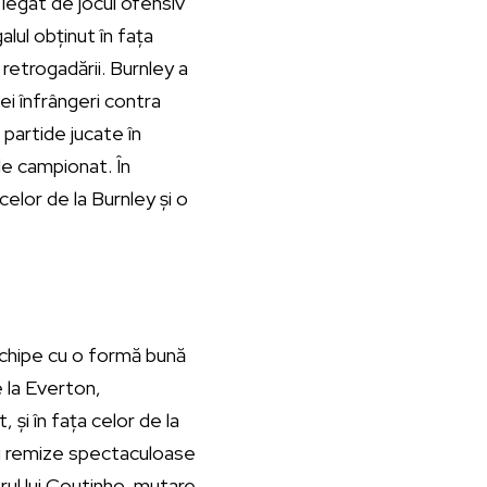
 legat de jocul ofensiv
lul obținut în fața
retrogadării. Burnley a
ei înfrângeri contra
 partide jucate în
 de campionat. În
 celor de la Burnley și o
echipe cu o formă bună
e la Everton,
și în fața celor de la
unei remize spectaculoase
rul lui Coutinho, mutare