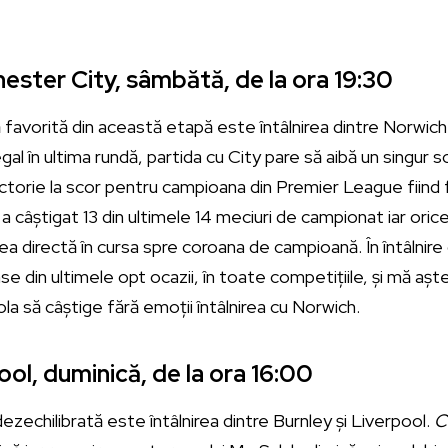
ster City, sâmbătă, de la ora 19:30
 favorită din această etapă este întâlnirea dintre Norwich 
al în ultima rundă, partida cu City pare să aibă un singur sc
ictorie la scor pentru campioana din Premier League fiind fa
 a câștigat 13 din ultimele 14 meciuri de campionat iar ori
ea directă în cursa spre coroana de campioană. În întâlnir
șase din ultimele opt ocazii, în toate competițiile, și mă aș
iola să câștige fără emoții întâlnirea cu Norwich.
ool, duminică, de la ora 16:00
ezechilibrată este întâlnirea dintre Burnley și Liverpool.
C