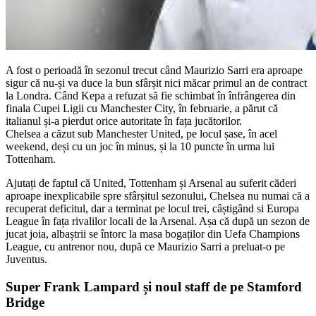
A fost o perioadă în sezonul trecut când Maurizio Sarri era aproape
sigur că nu-și va duce la bun sfârșit nici măcar primul an de contract
la Londra. Când Kepa a refuzat să fie schimbat în înfrângerea din
finala Cupei Ligii cu Manchester City, în februarie, a părut că
italianul și-a pierdut orice autoritate în fața jucătorilor.
Chelsea a căzut sub Manchester United, pe locul șase, în acel
weekend, deși cu un joc în minus, și la 10 puncte în urma lui
Tottenham.
Ajutați de faptul că United, Tottenham și Arsenal au suferit căderi
aproape inexplicabile spre sfârșitul sezonului, Chelsea nu numai că a
recuperat deficitul, dar a terminat pe locul trei, câștigând si Europa
League în fața rivalilor locali de la Arsenal. Așa că după un sezon de
jucat joia, albaștrii se întorc la masa bogaților din Uefa Champions
League, cu antrenor nou, după ce Maurizio Sarri a preluat-o pe
Juventus.
Super Frank Lampard și noul staff de pe Stamford
Bridge