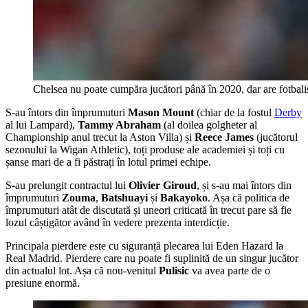
Chelsea nu poate cumpăra jucători până în 2020, dar are fotbali
S-au întors din împrumuturi
Mason Mount
(chiar de la fostul
Derby
al lui Lampard),
Tammy Abraham
(al doilea golgheter al
Championship anul trecut la Aston Villa) și
Reece James
(jucătorul
sezonului la Wigan Athletic), toți produse ale academiei și toți cu
șanse mari de a fi păstrați în lotul primei echipe.
S-au prelungit contractul lui
Olivier Giroud
, și s-au mai întors din
împrumuturi
Zouma
,
Batshuayi
și
Bakayoko
. Așa că politica de
împrumuturi atât de discutată și uneori criticată în trecut pare să fie
lozul câștigător având în vedere prezenta interdicție.
Principala pierdere este cu siguranță plecarea lui Eden Hazard la
Real Madrid. Pierdere care nu poate fi suplinită de un singur jucător
din actualul lot. Așa că nou-venitul
Pulisic
va avea parte de o
presiune enormă.