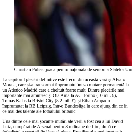
Christian Pulisic joacă pentru naționala de seniori a Statelor Un
La capitorul plecări definitive este trecut din această vară și Alvaro
Morata, care și-a transormat împrumutul într-o mutare permanentă la
un Atletico Madrid care a cheltuit foarte mult. Dintre plecările mai
importante mai amintesc și Ola Aina la AC Torino (10 mil. £),
Tomas Kalas la Bristol City (8.2 mil. £), și Ethan Ampadu
împrumutat la RB Leipzig, într-o Bundesliga în care ajung din ce în
ce mai des talente ale fotbalului britanic.
Una dintre cele mai șocante mutări ale verii a fost cea a lui David
Luiz, cumpărat de Arsenal pentru 8 milioane de Lire, după ce
fotbalistul a cerut să fie lăsat să plece. Brazilianul a mai jucat sub