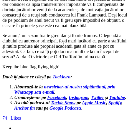
dar consider că lipsa transferurilor importante va fi compensată de
dorința jucătorilor veniți de la academie și de motivația jucătorilor
consacrați de a reuși sub conducerea lui Frank Lampard. Deși locul
de pe podium de anul trecut va fi greu spre imposibil de obținut, o
clasare în primele șase este cea mai plauzibilă.
Se anunță un sezon foarte greu dar și foarte frumos. O legendă a
clubului ca antrenor principal, foști mari jucători ca parte a staffului
și multe produse ale propriei academii gata să arate ce pot cu
adevărat. Ca fan, ce să îți poți dori mai mult de la un început de
sezon? A, da. O victorie pe Old Trafford în prima etapă.
Keep the blue flag flying high!
Dacă îți place ce citești pe
Tackle.ro
:
Abonează-te la
newsletter-ul nostru săptămânal, prin
Whatsapp sau e-mail
.
Urmărește-ne pe
Facebook
,
Instagram
,
Twitter
și
Youtube
.
Ascultă podcast-ul
Tackle Show
pe
Apple Music
,
Spotify
,
Anchor.fm
sau pe
Google Podcasts
.
74
Likes