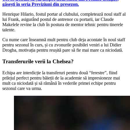
găsești în seria Previziuni din presezon.
Henrique Hilario, fostul portar al clubului, completează noul staff al
lui Frank, asigurând postul de antrenor cu portarii, iar Claude
Makelele revine la club în postura de mentor tehnic pentru tinerele
talente.
Cu nume care înseamnă mult pentru club deja acontate în noul staff
pentru sezonul în curs, și cu zvonurile posibilei veniri a lui Didier
Drogba, motivația pentru reușită pare să fie mai mare ca niciodată.
Transferurile verii la Chelsea?
Echipa are interdicție la transferuri pentru două “ferestre”, fiind
prilejul perfect pentru băieții de la academie să impresioneze mai
mult ca niciodată și să rămână în vederile primei echipe pentru
sezonul care va urma.