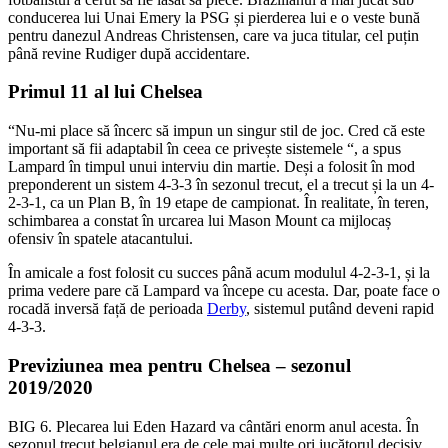
conducerea lui Unai Emery la PSG și pierderea lui e o veste bună
pentru danezul Andreas Christensen, care va juca titular, cel puțin
până revine Rudiger după accidentare.
Primul 11 al lui Chelsea
“Nu-mi place să încerc să impun un singur stil de joc. Cred că este
important să fii adaptabil în ceea ce privește sistemele “, a spus
Lampard în timpul unui interviu din martie. Deși a folosit în mod
preponderent un sistem 4-3-3 în sezonul trecut, el a trecut și la un 4-
2-3-1, ca un Plan B, în 19 etape de campionat. În realitate, în teren,
schimbarea a constat în urcarea lui Mason Mount ca mijlocaș
ofensiv în spatele atacantului.
În amicale a fost folosit cu succes până acum modulul 4-2-3-1, și la
prima vedere pare că Lampard va începe cu acesta. Dar, poate face o
rocadă inversă față de perioada
Derby
, sistemul putând deveni rapid
4-3-3.
Previziunea mea pentru Chelsea – sezonul
2019/2020
BIG 6. Plecarea lui Eden Hazard va cântări enorm anul acesta. În
sezonul trecut belgianul era de cele mai multe ori jucătorul decisiv,