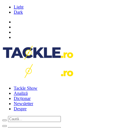
Light
Dark
Tackle Show
Analiză
Dicționar
Newsletter
Despre