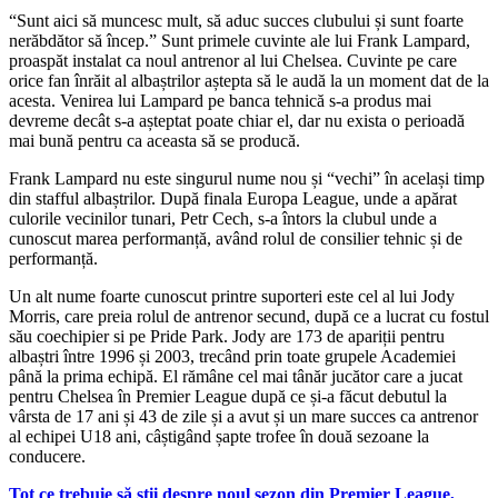
“Sunt aici să muncesc mult, să aduc succes clubului și sunt foarte
nerăbdător să încep.” Sunt primele cuvinte ale lui Frank Lampard,
proaspăt instalat ca noul antrenor al lui Chelsea. Cuvinte pe care
orice fan înrăit al albaștrilor aștepta să le audă la un moment dat de la
acesta. Venirea lui Lampard pe banca tehnică s-a produs mai
devreme decât s-a așteptat poate chiar el, dar nu exista o perioadă
mai bună pentru ca aceasta să se producă.
Frank Lampard nu este singurul nume nou și “vechi” în același timp
din stafful albaștrilor. După finala Europa League, unde a apărat
culorile vecinilor tunari, Petr Cech, s-a întors la clubul unde a
cunoscut marea performanță, având rolul de consilier tehnic și de
performanță.
Un alt nume foarte cunoscut printre suporteri este cel al lui Jody
Morris, care preia rolul de antrenor secund, după ce a lucrat cu fostul
său coechipier si pe Pride Park. Jody are 173 de apariții pentru
albaștri între 1996 și 2003, trecând prin toate grupele Academiei
până la prima echipă. El rămâne cel mai tânăr jucător care a jucat
pentru Chelsea în Premier League după ce și-a făcut debutul la
vârsta de 17 ani și 43 de zile și a avut și un mare succes ca antrenor
al echipei U18 ani, câștigând șapte trofee în două sezoane la
conducere.
Tot ce trebuie să știi despre noul sezon din Premier League,