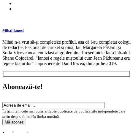
Mihai Ianosi
Mihai n-a vrut să-și completeze profilul, așa că l-au completat colegii
de redacție. Pasionat de cricket și oină, fan Margareta Pâslaru și
Sofia Vicoveanca, entuziast al goblenului. Președintele fan-club-ului
Shane Cojocărel. "Ianoși e regele miștoului cum Jean Pădureanu era
regele blaturilor" - apreciere de Dan Dracea, din aprilie 2019.
Abonează-te!
Îți trimitem cele mai bune articole publicate de publicațiile independete care
scriu despre fotbal în limba română.