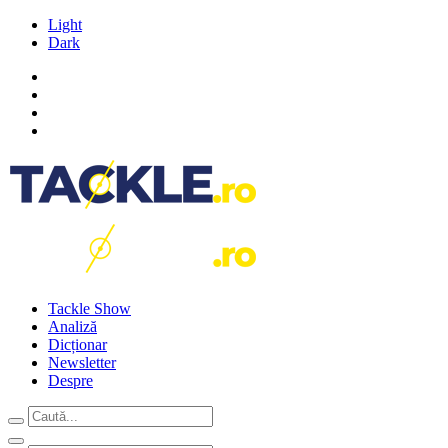
Light
Dark
Tackle Show
Analiză
Dicționar
Newsletter
Despre