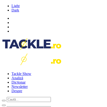
Light
Dark
Tackle Show
Analiză
Dicționar
Newsletter
Despre