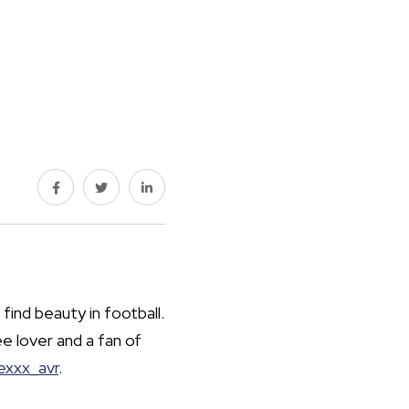
 find beauty in football.
e lover and a fan of
exxx_avr
.