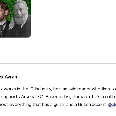
ex Avram
x works in the IT Industry, he's an avid reader who likes to
 supports Arsenal FC. Based in Iasi, Romania, he's a coffe
most everything that has a guitar and a British accent.
@al