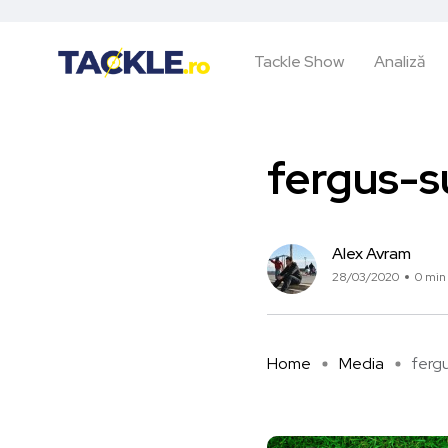
Tackle Show
Analiză
fergus-s
Alex Avram
28/03/2020
0 min 
Home
Media
fergu