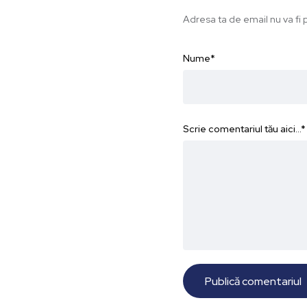
Adresa ta de email nu va fi p
Nume
*
Scrie comentariul tău aici...
*