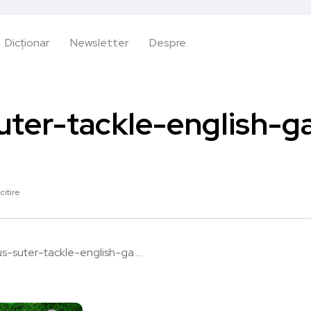
Dicționar
Newsletter
Despre
uter-tackle-english-
citire
s-suter-tackle-english-ga ...