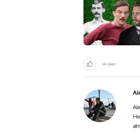
14
Likes
Al
Ale
He
al