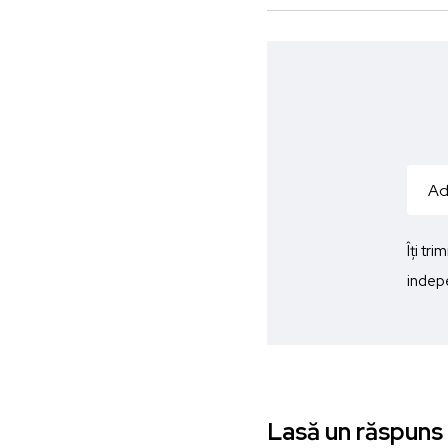
Îți tr
indepe
Lasă un răspuns