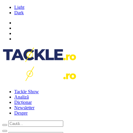
Light
Dark
Tackle Show
Analiză
Dicționar
Newsletter
Despre