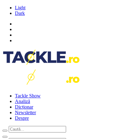
Light
Dark
Tackle Show
Analiză
Dicționar
Newsletter
Despre