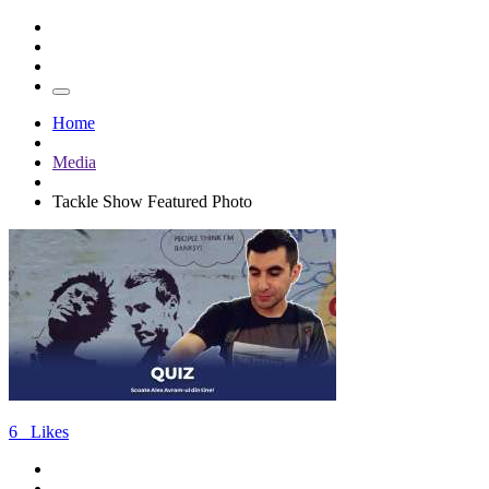
Home
Media
Tackle Show Featured Photo
6
Likes