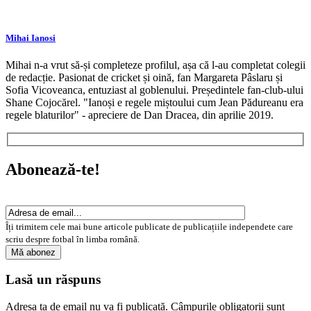
Mihai Ianosi
Mihai n-a vrut să-și completeze profilul, așa că l-au completat colegii
de redacție. Pasionat de cricket și oină, fan Margareta Pâslaru și
Sofia Vicoveanca, entuziast al goblenului. Președintele fan-club-ului
Shane Cojocărel. "Ianoși e regele miștoului cum Jean Pădureanu era
regele blaturilor" - apreciere de Dan Dracea, din aprilie 2019.
Abonează-te!
Îți trimitem cele mai bune articole publicate de publicațiile independete care
scriu despre fotbal în limba română.
Lasă un răspuns
Adresa ta de email nu va fi publicată.
Câmpurile obligatorii sunt