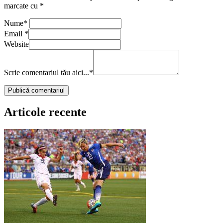
marcate cu
*
Nume
*
Email
*
Website
Scrie comentariul tău aici...
*
Articole recente