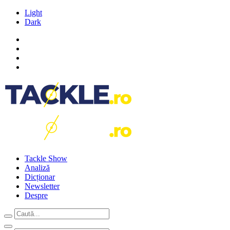
Light
Dark
Tackle Show
Analiză
Dicționar
Newsletter
Despre