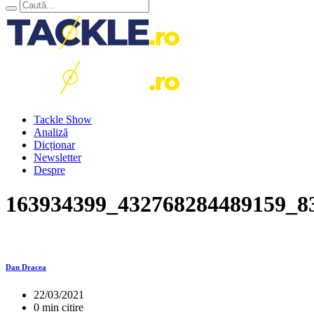
Tackle Show
Analiză
Dicționar
Newsletter
Despre
163934399_432768284489159_8
Dan Dracea
22/03/2021
0 min citire