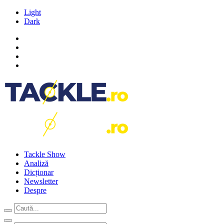
Light
Dark
Tackle Show
Analiză
Dicționar
Newsletter
Despre