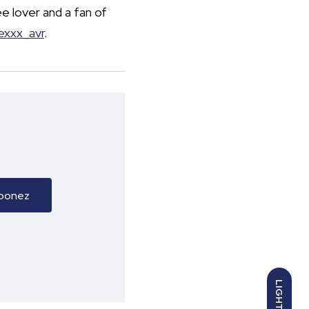
e lover and a fan of
exxx_avr
.
LIGHT