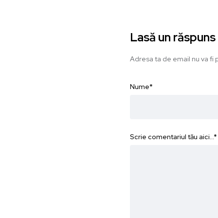
Lasă un răspuns
Adresa ta de email nu va fi p
Nume
*
Scrie comentariul tău aici...
*