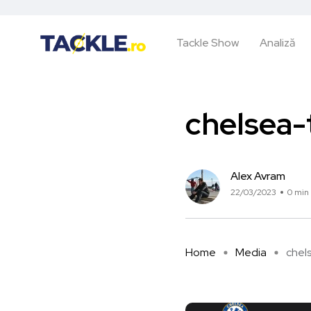
Tackle Show
Analiză
chelsea-
Alex Avram
22/03/2023
0 min 
Home
Media
chel