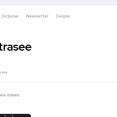
Dicționar
Newsletter
Despre
trasee
citire
sea-trasee