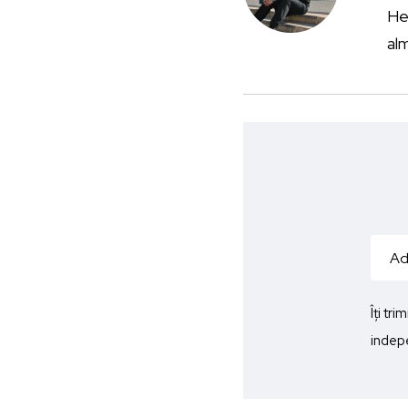
He
al
Îți tr
indepe