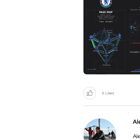
6
Likes
Al
Ale