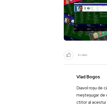
6
Likes
Vlad Bogos
Diavol roșu de c
meșteșugar de cu
ctitor al acestui 