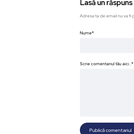
Lasă un răspuns
Adresa ta de email nu va fi p
Nume
*
Scrie comentariul tău aici...
*