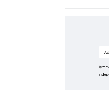
Îți tr
indepe