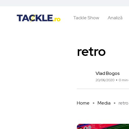
Tackle Show
Analiză
retro
Vlad Bogos
20/06/2020
0 min 
Home
Media
retro