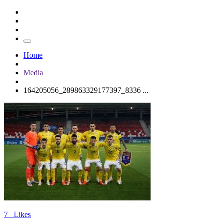
Home
Media
164205056_289863329177397_8336 ...
7
Likes