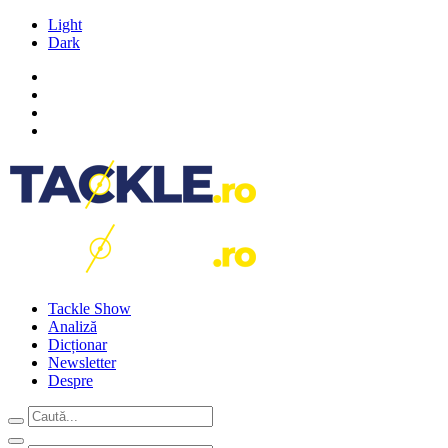
Light
Dark
Tackle Show
Analiză
Dicționar
Newsletter
Despre