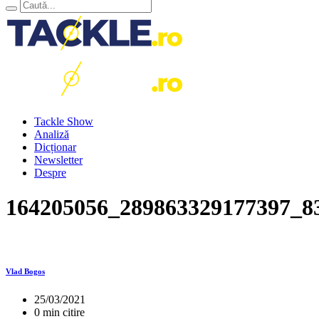
Tackle Show
Analiză
Dicționar
Newsletter
Despre
164205056_289863329177397_8
Vlad Bogos
25/03/2021
0 min citire