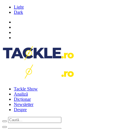
Light
Dark
Tackle Show
Analiză
Dicționar
Newsletter
Despre