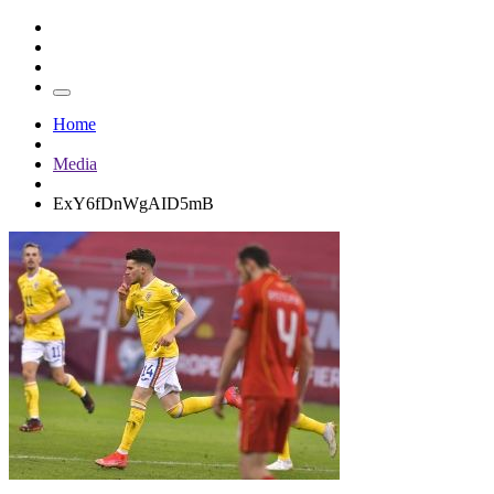
Home
Media
ExY6fDnWgAID5mB