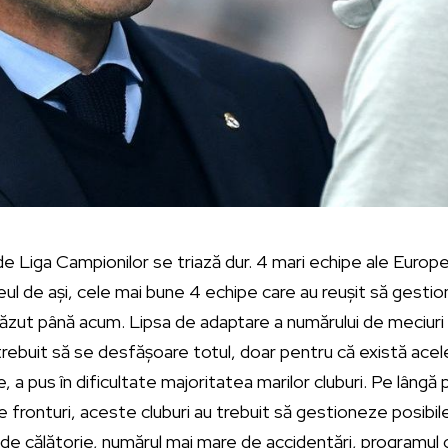
 Liga Campionilor se triază dur. 4 mari echipe ale Europe
ul de ași, cele mai bune 4 echipe care au reușit să gestio
zut până acum. Lipsa de adaptare a numărului de meciuri l
 trebuit să se desfășoare totul, doar pentru că există ac
, a pus în dificultate majoritatea marilor cluburi. Pe lângă
 fronturi, aceste cluburi au trebuit să gestioneze posibilel
le de călătorie, numărul mai mare de accidentări, programu