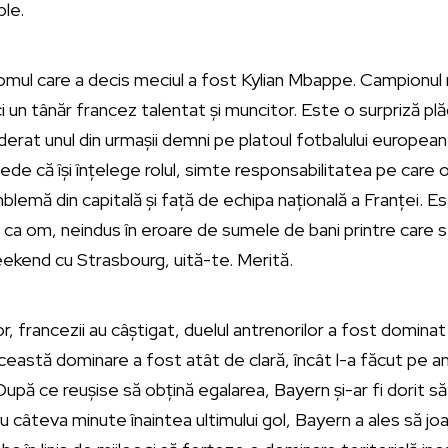
omul care a decis meciul a fost Kylian Mbappe. Campionul 
 un tânăr francez talentat și muncitor. Este o surpriză plă
rat unul din urmașii demni pe platoul fotbalului european, a
ede că își înțelege rolul, simte responsabilitatea pe care 
blemă din capitală și față de echipa națională a Franței.
i ca om, neindus în eroare de sumele de bani printre care s
eekend cu Strasbourg, uită-te. Merită.
r, francezii au câștigat, duelul antrenorilor a fost dominat d
eastă dominare a fost atât de clară, încât l-a făcut pe 
upă ce reușise să obțină egalarea, Bayern și-ar fi dorit să
Cu câteva minute înaintea ultimului gol, Bayern a ales să jo