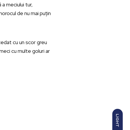
 a meciului tur,
 norocul de nu mai puțin
 cedat cu un scor greu
meci cu multe goluri ar
LIGHT