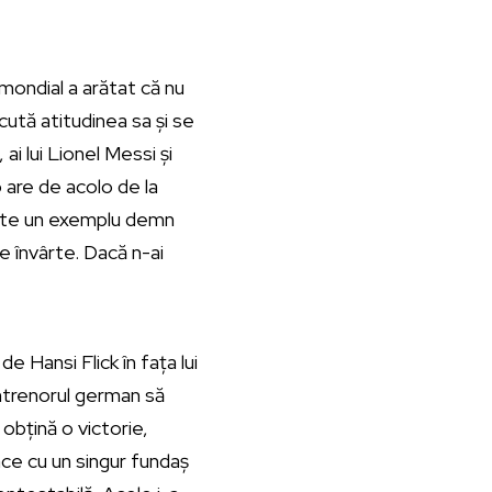
mondial a arătat că nu
cută atitudinea sa și se
i lui Lionel Messi și
o are de acolo de la
 Este un exemplu demn
e învârte. Dacă n-ai
e Hansi Flick în fața lui
antrenorul german să
 obțină o victorie,
ace cu un singur fundaș