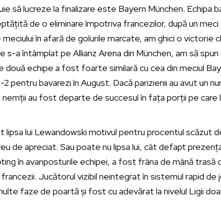
uie să lucreze la finalizare este Bayern München. Echipa 
tățită de o eliminare împotriva francezilor, după un meci
e meciului în afară de golurile marcate, am ghici o victorie c
ce s-a întâmplat pe Allianz Arena din München, am să spun 
e două echipe a fost foarte similară cu cea din meciul Ba
-2 pentru bavarezi în August. Dacă parizienii au avut un n
 nemții au fost departe de succesul în fața porții pe care 
 lipsa lui Lewandowski motivul pentru procentul scăzut de 
greu de apreciat. Sau poate nu lipsa lui, cât defapt prezenț
ng în avanposturile echipei, a fost frâna de mână trasă c
francezii. Jucătorul vizibil neintegrat în sistemul rapid de 
multe faze de poartă și fost cu adevărat la nivelul Ligii doar