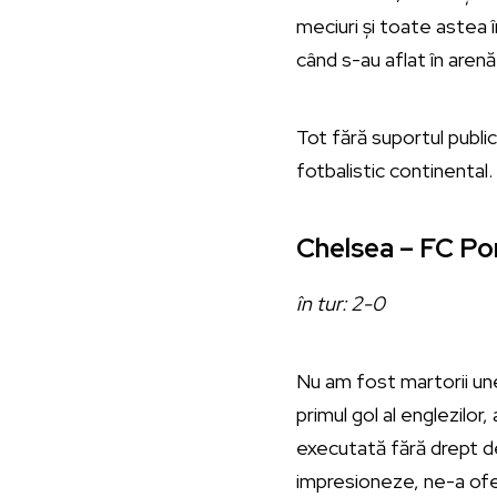
meciuri și toate astea î
când s-au aflat în arenă
Tot fără suportul public
fotbalistic continenta
Chelsea – FC Por
în tur: 2-0
Nu am fost martorii une
primul gol al englezilo
executată fără drept d
impresioneze, ne-a ofe