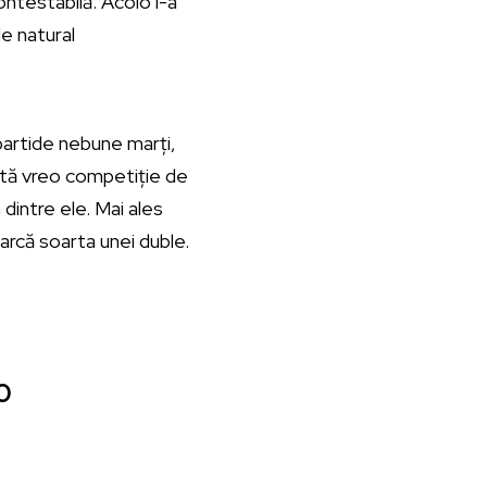
contestabilă. Acolo i-a
de natural
partide nebune marți,
istă vreo competiție de
dintre ele. Mai ales
arcă soarta unei duble.
0