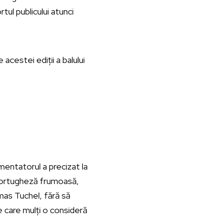
tul publicului atunci
acestei ediții a balului
mentatorul a precizat la
ă portugheză frumoasă,
mas Tuchel, fără să
 care mulți o consideră