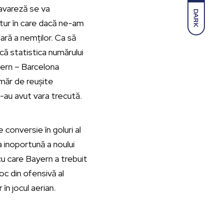
bavareză se va
DARK
 tur în care dacă ne-am
lară a nemților. Ca să
că statistica numărului
yern – Barcelona
umăr de reușite
l-au avut vara trecută.
conversie în goluri al
a inoportună a noului
u care Bayern a trebuit
joc din ofensivă al
 în jocul aerian.