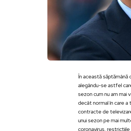
În această săptămână de
alegându-se astfel care
sezon cum nu am mai vă
decât normal în care a
contracte de televizare
unui sezon pe mai multe
coronavirus, restricții