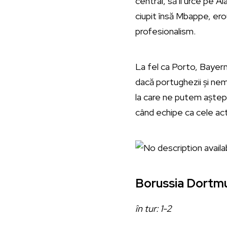
central, să îl urce pe Al
ciupit însă Mbappe, ero
profesionalism.
La fel ca Porto, Bayer
dacă portughezii și nem
la care ne putem aștept
când echipe ca cele act
Borussia Dortmu
în tur: 1-2