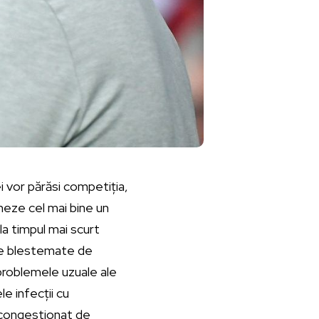
i vor părăsi competiția,
neze cel mai bine un
a timpul mai scurt
ele blestemate de
 problemele uzuale ale
e infecții cu
l congestionat de