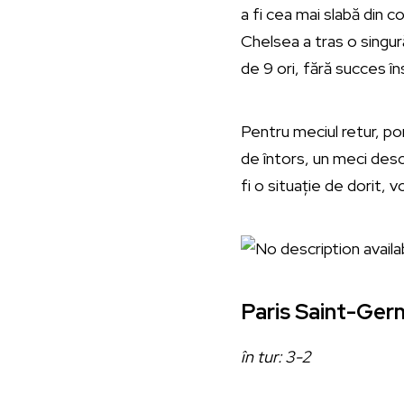
a fi cea mai slabă din c
Chelsea a tras o singură
de 9 ori, fără succes în
Pentru meciul retur, por
de întors, un meci desch
fi o situație de dorit, vo
Paris Saint-Ger
în tur: 3-2