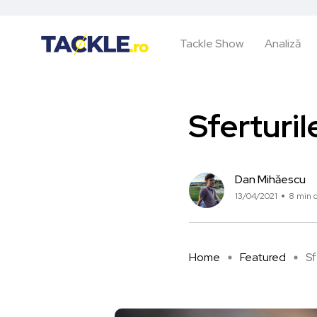
Tackle Show
Analiză
Sferturil
Dan Mihăescu
13/04/2021
8 min c
Home
Featured
Sf