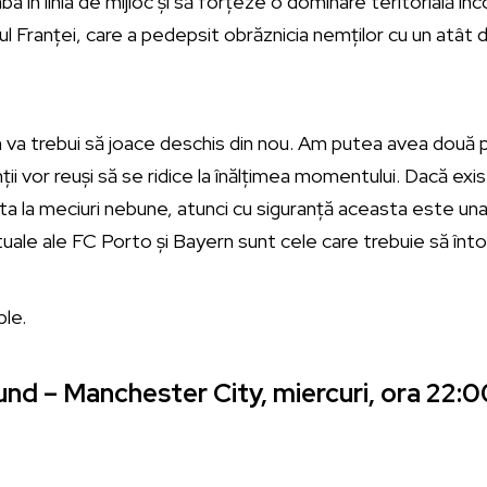
aba în linia de mijloc și să forțeze o dominare teritorială in
ul Franței, care a pedepsit obrăznicia nemților cu un atât 
n va trebui să joace deschis din nou. Am putea avea două 
ții vor reuși să se ridice la înălțimea momentului. Dacă ex
a la meciuri nebune, atunci cu siguranță aceasta este una 
uale ale FC Porto și Bayern sunt cele care trebuie să înto
nd – Manchester City, miercuri, ora 22:0