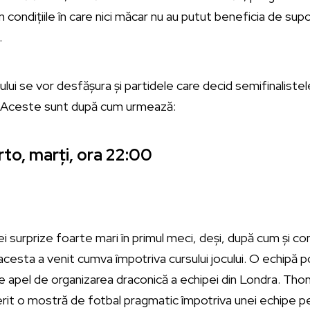
n condițiile în care nici măcar nu au putut beneficia de supor
.
ului se vor desfășura și partidele care decid semifinalistele 
l. Aceste sunt după cum urmează:
to, marți, ora 22:00
i surprize foarte mari în primul meci, deși, după cum și co
r, acesta a venit cumva împotriva cursului jocului. O echip
e apel de organizarea draconică a echipei din Londra. Tho
rit o mostră de fotbal pragmatic împotriva unei echipe pe