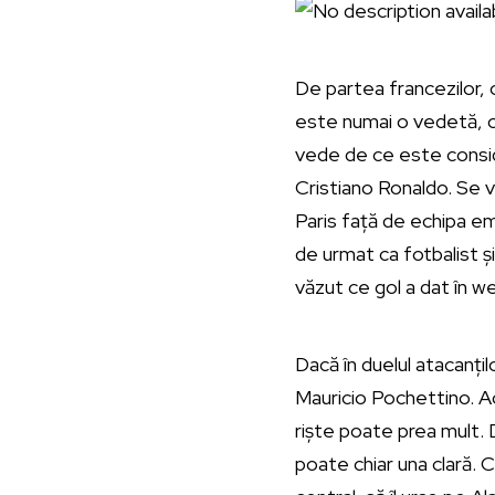
De partea francezilor, 
este numai o vedetă, ci
vede de ce este conside
Cristiano Ronaldo. Se v
Paris față de echipa em
de urmat ca fotbalist ș
văzut ce gol a dat în w
Dacă în duelul atacanțilo
Mauricio Pochettino. Ac
riște poate prea mult. D
poate chiar una clară. 