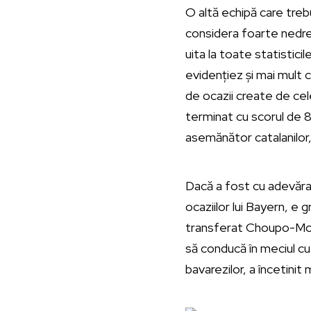
O altă echipă care treb
considera foarte nedrep
uita la toate statisticil
evidențiez și mai mult 
de ocazii create de cel
terminat cu scorul de 8
asemănător catalanilor,
Dacă a fost cu adevărat
ocaziilor lui Bayern, e 
transferat Choupo-Moti
să conducă în meciul cu 
bavarezilor, a încetinit 