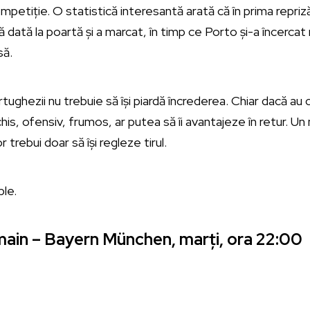
ompetiție. O statistică interesantă arată că în prima repriză
 dată la poartă și a marcat, în timp ce Porto și-a încercat
să.
tughezii nu trebuie să își piardă încrederea. Chiar dacă au
is, ofensiv, frumos, ar putea să îi avantajeze în retur. Un 
r trebui doar să își regleze tirul.
main – Bayern München, marți, ora 22:00