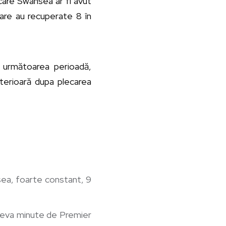
n care Swansea ar fi avut
 care au recuperate 8 în
n următoarea perioadă,
lterioară dupa plecarea
sea, foarte constant, 9
âteva minute de Premier