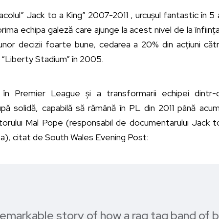
colul” Jack to a King” 2007-2011 , urcușul fantastic în 5 a
rima echipa galeză care ajunge la acest nivel de la înfiin
nor decizii foarte bune, cedarea a 20% din acțiuni căt
 “Liberty Stadium” în 2005.
 în Premier League și a transformarii echipei dintr-
rupă solidă, capabilă să rămână în PL din 2011 până acu
torului Mal Pope (responsabil de documentarului Jack t
a), citat de South Wales Evening Post:
y remarkable story of how a rag tag band of b