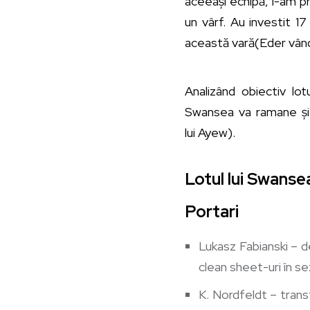
aceeași echipă, i-am pre
un vârf. Au investit 17
această vară(Eder vându
Analizând obiectiv lo
Swansea va ramane și î
lui Ayew).
Lotul lui Swanse
Portari
Lukasz Fabianski – d
clean sheet
-uri în s
K. Nordfeldt – trans