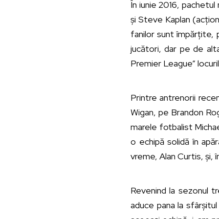
În iunie 2016, pachetu
și Steve Kaplan (acțion
fanilor sunt împărțite,
jucători, dar pe de al
Premier League” locuril
Printre antrenorii rec
Wigan, pe Brandon Roger
marele fotbalist Michae
o echipă solidă în apă
vreme, Alan Curtis, și, î
Revenind la sezonul tre
aduce pana la sfârșitul