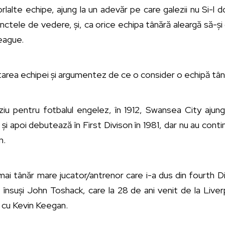
orlalte echipe, ajung la un adevăr pe care galezii nu Si-
unctele de vedere, și, ca orice echipa tânără aleargă să-și
eague.
tarea echipei și argumentez de ce o consider o echipă tân
iu pentru fotbalul engelez, în 1912, Swansea City ajun
i apoi debutează în First Divison în 1981, dar nu au contin
n.
i tânăr mare jucator/antrenor care i-a dus din fourth Div
, însuși John Toshack, care la 28 de ani venit de la Liv
c cu Kevin Keegan.