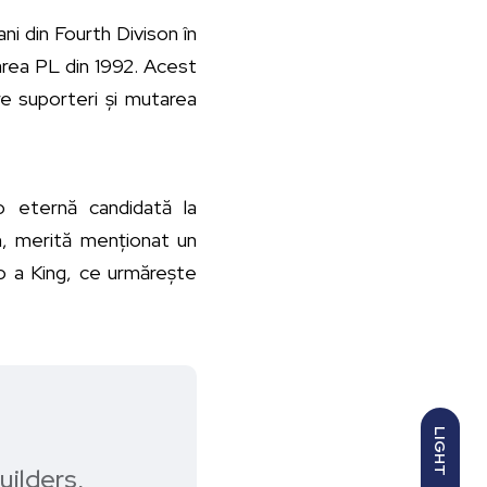
ni din Fourth Divison în
țarea PL din 1992. Acest
re suporteri și mutarea
o eternă candidată la
m, merită menționat un
o a King, ce urmărește
LIGHT
uilders,