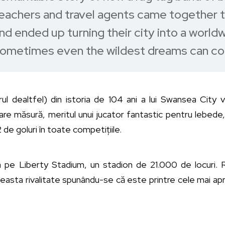
eachers and travel agents came together t
and ended up turning their city into a world
sometimes even the wildest dreams can co
rul dealtfel) din istoria de 104 ani a lui Swansea City 
re măsură, meritul unui jucator fantastic pentru lebede,
 de goluri în toate competițiile.
pe Liberty Stadium, un stadion de 21.000 de locuri. Riv
easta rivalitate spunându-se că este printre cele mai apr