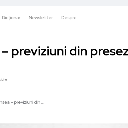
Dicționar
Newsletter
Despre
– previziuni din prese
itire
sea – previziuni din ...