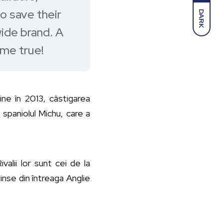
o save their
DARK
wide brand. A
me true!
vine în 2013, câstigarea
 spaniolul Michu, care a
alii lor sunt cei de la
inse din întreaga Anglie