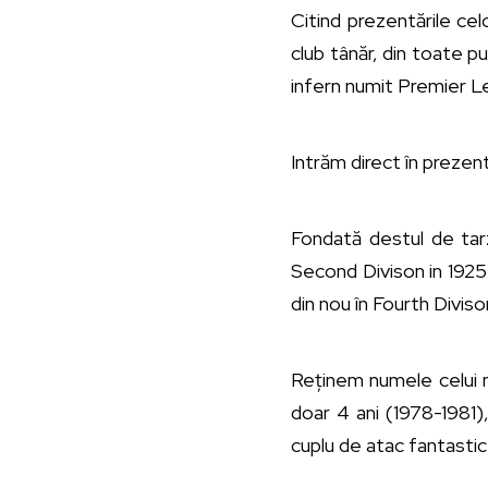
Citind prezentările cel
club tânăr, din toate p
infern numit Premier L
Intrăm direct în prezen
Fondată destul de tarz
Second Divison in 1925 ș
din nou în Fourth Diviso
Reținem numele celui ma
doar 4 ani (1978-1981)
cuplu de atac fantasti