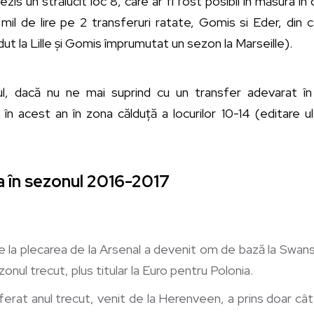
zis un strălucit loc 8, care ar fi fost posibil în măsura î
 mil de lire pe 2 transferuri ratate, Gomis si Eder, din
t la Lille și Gomis împrumutat un sezon la Marseille).
tul, dacă nu ne mai suprind cu un transfer adevarat î
n acest an în zona călduță a locurilor 10-14 (editare u
a în sezonul 2016-2017
e la plecarea de la Arsenal a devenit om de bază la Swan
ezonul trecut, plus titular la Euro pentru Polonia.
ferat anul trecut, venit de la Herenveen, a prins doar c