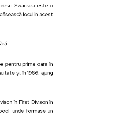
l doresc: Swansea este o
 găsească locul în acest
ără:
ge pentru prima oara în
uitate și, în 1986, ajung
ison în First Divison în
erpool, unde formase un