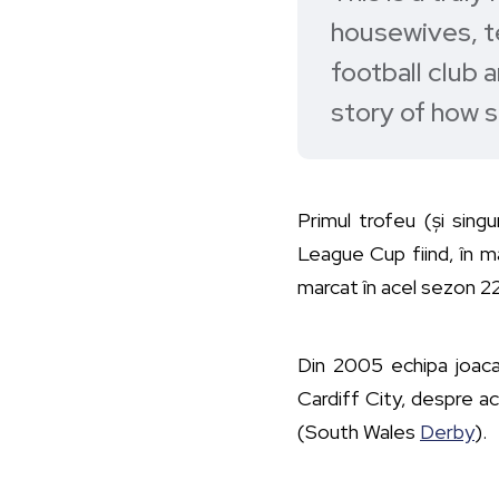
housewives, t
football club 
story of how 
Primul trofeu (și singu
League Cup fiind, în ma
marcat în acel sezon 22
Din 2005 echipa joaca 
Cardiff City, despre ac
(South Wales
Derby
).