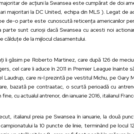
l majoritar de acțiuni la Swansea este cumpărat de doi am
ari majoritari la DC United, echipa din MLS ). Legat de ac
 pe de-o parte este cunoscută reticența americanilor pen
ta parte sunt curioși dacă Swansea cu acesti noi actionar
e călduțe de la mijlocul clasamentului.
enți îi găsim pe Roberto Martinez, care după 126 de meciu
s, cel care îi aduce în 2011 in Premier League înainte s
l Laudrup, care ni-l prezintă pe vestitul Michu, pe Gary
rare, bazată pe contraatac, o scurtă perioadă cu antre
n fine, cu actualul antrenor, din ianuarie 2016, italianul Fra
cut, italianul preia pe Swansea în ianuarie, la două punc
 campionatului la 10 puncte de linie, terminând pe locul 12