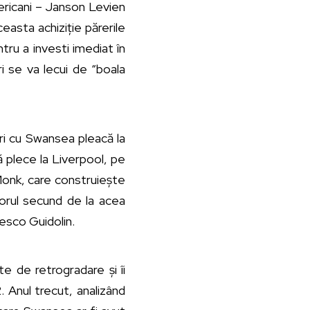
ericani – Janson Levien
easta achiziție părerile
tru a investi imediat în
i se va lecui de “boala
ri cu Swansea pleacă la
ă plece la Liverpool, pe
 Monk, care construiește
norul secund de la acea
ncesco Guidolin.
te de retrogradare și îi
. Anul trecut, analizând