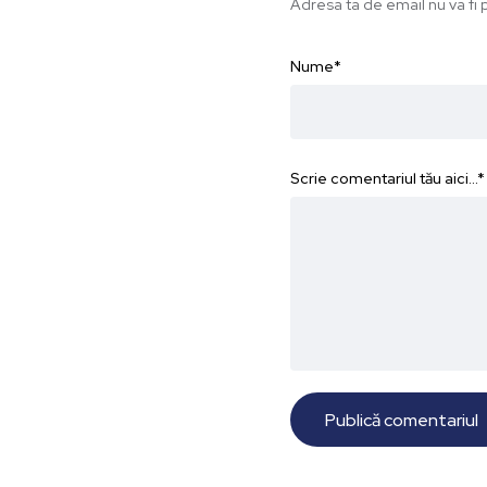
Adresa ta de email nu va fi p
Nume
*
Scrie comentariul tău aici...
*