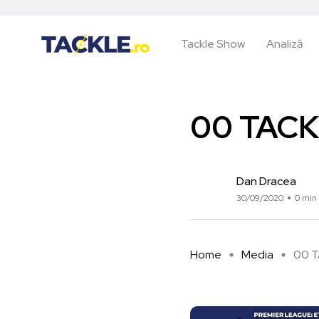
Tackle Show
Analiză
00 TAC
Dan Dracea
30/09/2020
0 min 
Home
Media
00 