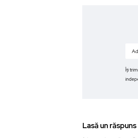
Îți tr
indepe
Lasă un răspuns