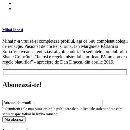
Mihai Ianosi
Mihai n-a vrut să-și completeze profilul, așa că l-au completat colegii
de redacție. Pasionat de cricket și oină, fan Margareta Pâslaru și
Sofia Vicoveanca, entuziast al goblenului. Președintele fan-club-ului
Shane Cojocărel. "Ianoși e regele miștoului cum Jean Pădureanu era
regele blaturilor" - apreciere de Dan Dracea, din aprilie 2019.
Abonează-te!
Îți trimitem cele mai bune articole publicate de publicațiile independete care
scriu despre fotbal în limba română.