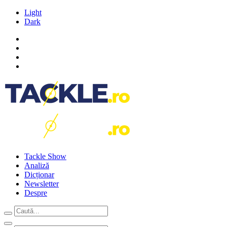
Light
Dark
Tackle Show
Analiză
Dicționar
Newsletter
Despre