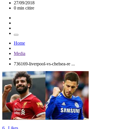
27/09/2018
0 min citire
Home
Media
736169-liverpool-vs-chelsea-re ...
6
Likes