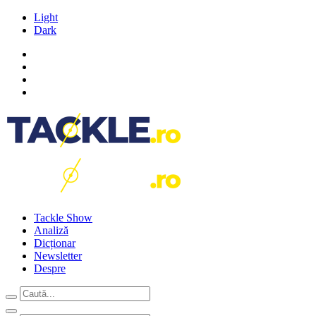
Light
Dark
Tackle Show
Analiză
Dicționar
Newsletter
Despre