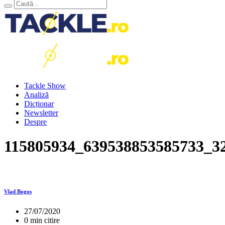
Tackle Show
Analiză
Dicționar
Newsletter
Despre
115805934_639538853585733_3
Vlad Bogos
27/07/2020
0 min citire