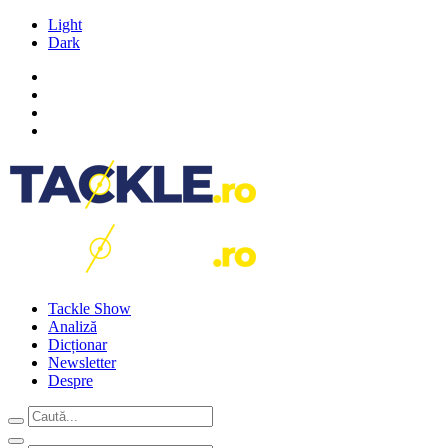
Light
Dark
Tackle Show
Analiză
Dicționar
Newsletter
Despre