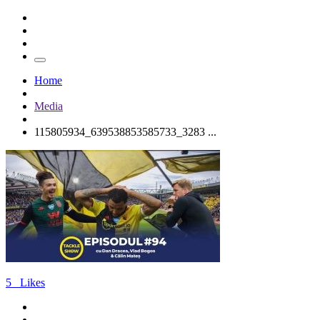
Home
Media
115805934_639538853585733_3283 ...
5
Likes